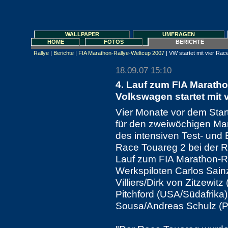
WALLPAPER
UMFRAGEN
HOME
FOTOS
BERICHTE
Rallye
|
Berichte
|
FIA Marathon-Rallye-Weltcup 2007
| VW startet mit vier Ra
18.09.07 15:10
4. Lauf zum FIA Maratho
Volkswagen startet mit 
Vier Monate vor dem Star
für den zweiwöchigen Mara
des intensiven Test- und
Race Touareg 2 bei der R
Lauf zum FIA Marathon-Ra
Werkspiloten Carlos Sainz
Villiers/Dirk von Zitzewit
Pitchford (USA/Südafrik
Sousa/Andreas Schulz (P